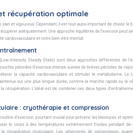
et récupération optimale
s sain et vigoureux. Cependant, il est tout aussi important de choisir le 
e récupérer adéquatement. Une approche équilibrée de l’exercice peut a
té cardiovasculaire et votre bien-être mental.
’entraînement
SS (Low-Intensity Steady State) sont deux approches différentes de l’e
courtes périodes d’exercice intense suivies de brèves périodes de repo
liorer la capacité cardiovasculaire et stimuler le métabolisme. Le L
 maintenue sur une plus longue durée, comme la marche rapide ou le v
t la récupération. L’idéal est de combiner ces deux types d’entraînem
ulaire : cryothérapie et compression
outine d’exercice, pourtant crucial pour prévenir les blessures et optim
poser le corps à des températures extrêmement froides pendant de 
er la récupération musculaire. Les vêtements de compression, quant