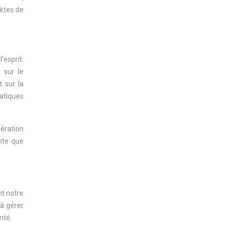
lètes de
’esprit.
e sur le
t sur la
ratiques
ération
ante que
nt notre
à gérer
nté.