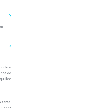
es
orelle à
rence de
quilibre
a santé.