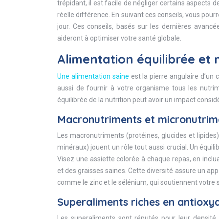
trépidant, il est facile de négliger certains aspects
réelle différence. En suivant ces conseils, vous pour
jour. Ces conseils, basés sur les dernières avancé
aideront à optimiser votre santé globale.
Alimentation équilibrée et 
Une alimentation saine
est la pierre angulaire d’un 
aussi de fournir à votre organisme tous les nutr
équilibrée de la nutrition peut avoir un impact consi
Macronutriments et micronutrimen
Les macronutriments (protéines, glucides et lipides)
minéraux) jouent un rôle tout aussi crucial. Un équi
Visez une assiette colorée à chaque repas, en inclua
et des graisses saines. Cette diversité assure un app
comme le zinc et le sélénium, qui soutiennent votre
Superaliments riches en antioxyda
Les superaliments sont réputés pour leur densité n