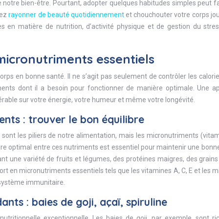
 de notre bien-être. Pourtant, adopter quelques habitudes simples peut f
rez
rayonner de beauté quotidiennement
et chouchouter votre corps jo
es en matière de nutrition, d’activité physique et de gestion du stre
micronutriments essentiels
corps en bonne santé. Il ne s’agit pas seulement de contrôler les calori
iments dont il a besoin pour fonctionner de manière optimale. Une a
dérable sur votre énergie, votre humeur et même votre longévité.
ts : trouver le bon équilibre
 sont les piliers de notre alimentation, mais les micronutriments (vita
libre optimal entre ces nutriments est essentiel pour maintenir une bonn
nt une variété de fruits et légumes, des protéines maigres, des grains
ort en micronutriments essentiels tels que les vitamines A, C, E et les 
 système immunitaire.
nts : baies de goji, açaï, spiruline
utritionnelle exceptionnelle. Les baies de goji, par exemple, sont r