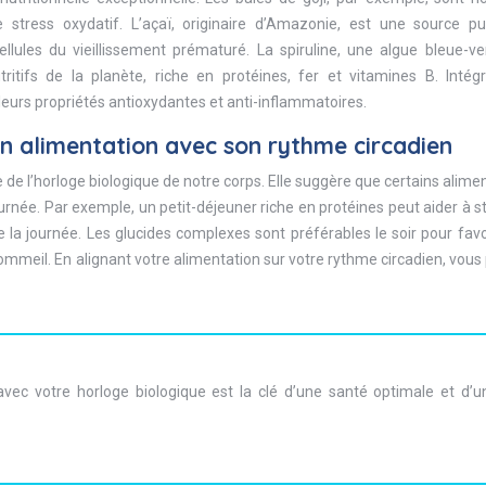
stress oxydatif. L’açaï, originaire d’Amazonie, est une source pu
lules du vieillissement prématuré. La spiruline, une algue bleue-ver
itifs de la planète, riche en protéines, fer et vitamines B. Intég
leurs propriétés antioxydantes et anti-inflammatoires.
on alimentation avec son rythme circadien
 de l’horloge biologique de notre corps. Elle suggère que certains alime
née. Par exemple, un petit-déjeuner riche en protéines peut aider à st
de la journée. Les glucides complexes sont préférables le soir pour favo
sommeil. En alignant votre alimentation sur votre rythme circadien, vou
vec votre horloge biologique est la clé d’une santé optimale et d’u