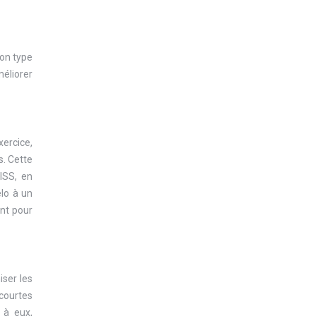
bon type
méliorer
xercice,
s. Cette
ISS, en
élo à un
ent pour
iser les
courtes
 à eux,