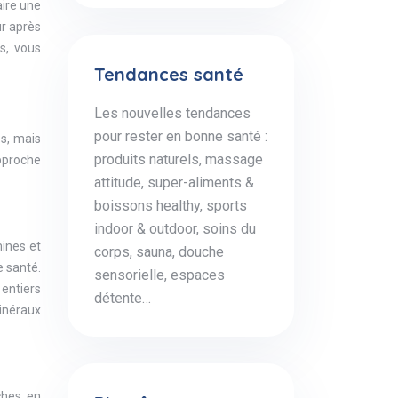
aire une
ur après
ss, vous
Tendances santé
Les nouvelles tendances
pour rester en bonne santé :
es, mais
produits naturels, massage
pproche
attitude, super-aliments &
boissons healthy, sports
indoor & outdoor, soins du
mines et
corps, sauna, douche
e santé.
sensorielle, espaces
 entiers
détente…
minéraux
iches en