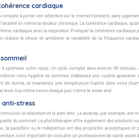
 cohérence cardiaque
i consiste à porter son attention sur le moment présent, sans jugement
 l’anxiété et même la douleur chronique. La cohérence cardiaque, quant
rythme cardiaque avec la respiration. Pratiquer la cohérence cardiaque
nt réduire le stress et améliorer la variabilité de la fréquence cardi
e sommeil
 optimiser votre repos. Un cycle complet dure environ 90 minutes, et
 améliorer votre hygiène de sommeil, établissez une routine apaisante 
ant de dormir, et maintenez une température fraîche dans votre cham
vous lever à la même heure chaque jour, même le week-end.
anti-stress
 promouvoir la relaxation et le bien-être. La lavande, par exemple, est 
qualité du sommeil. La phytothérapie offre également des solutions na
, la passiflore ou le millepertuis ont des propriétés anxiolytiques et
pendant, il est important de consulter un professionnel de santé avant d’