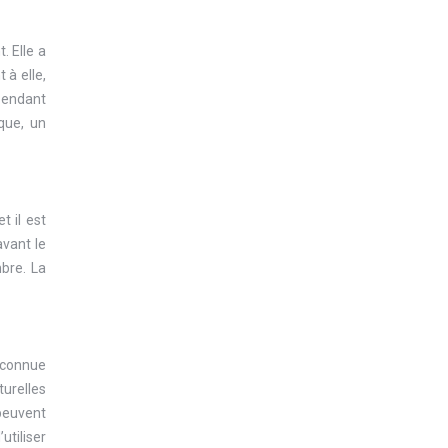
. Elle a
 à elle,
 pendant
aque, un
 il est
avant le
bre. La
reconnue
turelles
 peuvent
utiliser