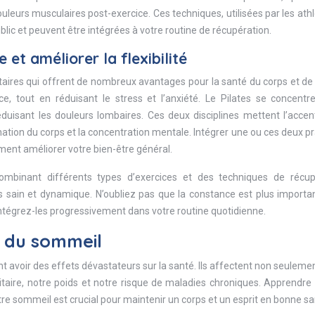
ouleurs musculaires post-exercice. Ces techniques, utilisées par les ath
lic et peuvent être intégrées à votre routine de récupération.
e et améliorer la flexibilité
aires qui offrent de nombreux avantages pour la santé du corps et de l
orce, tout en réduisant le stress et l’anxiété. Le Pilates se concentr
éduisant les douleurs lombaires. Ces deux disciplines mettent l’accen
énation du corps et la concentration mentale. Intégrer une ou ces deux p
ent améliorer votre bien-être général.
combinant différents types d’exercices et des techniques de récup
ps sain et dynamique. N’oubliez pas que la constance est plus import
 intégrez-les progressivement dans votre routine quotidienne.
é du sommeil
 avoir des effets dévastateurs sur la santé. Ils affectent non seuleme
aire, notre poids et notre risque de maladies chroniques. Apprendre 
otre sommeil est crucial pour maintenir un corps et un esprit en bonne sa